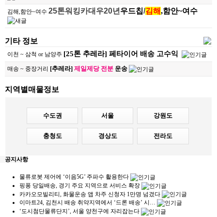
25톤워킹카대우20년
우드칩
/
김해
,함안~여수
김해,함안~여수
기타 정보
[25톤 추레라] 페타이어 배송 고수익
이천 ~ 삼척 or 남양주
[추레라]
제일제당 전분
운송
매송 ~ 중장거리
지역별매물정보
수도권
서울
강원도
충청도
경상도
전라도
공지사항
물류로봇 제어에 ‘이음5G’ 주파수 활용한다
핑퐁 당일배송, 경기 주요 지역으로 서비스 확장
카카오모빌리티, 화물운송 앱 차주 신청자 1만명 넘겼다
이마트24, 김천시 배송 취약지역에서 ‘드론 배송’ 시…
‘도시첨단물류단지’, 서울 양천구에 자리잡는다