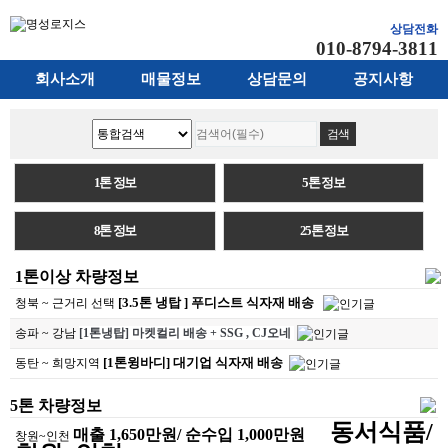
상담전화
010-8794-3811
회사소개
매물정보
상담문의
공지사항
1톤 정보
5톤 정보
8톤 정보
25톤 정보
1톤이상 차량정보
[3.5톤 냉탑 ] 푸디스트 식자재 배송
청북 ~ 근거리 선택
송파 ~ 강남
[1톤냉탑] 마켓컬리 배송 + SSG , CJ오네
[1톤윙바디] 대기업 식자재 배송
동탄 ~ 희망지역
5톤 차량정보
동서식품/
매출 1,650만원/ 순수입 1,000만원
창원~인천