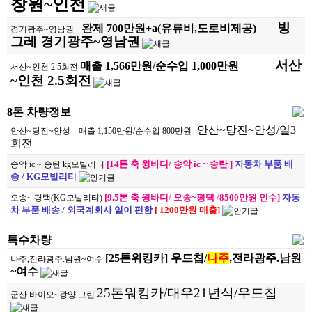
창원~인천
빙
완제 700만원+a(유류비,​도로비제공)
경기광주~영남권
그레 경기광주~영남권
서산
매출 1,566만원/순수입 1,000만원
서산~인천 2.5회전
~인천 2.5회전
8톤 차량정보
안산~당진~안성/일3
안산~당진~안성
매출 1,150만원/순수입 800만원
회전​
[14톤 축 윙바디/ 송악 ic ~ 송탄 ]
자동차 부품 배
송악 ic ~ 송탄 kg모빌리티
송 /
KG모빌리티
[9.5톤 축 윙바디/ 오송~평택 /8500만원 인수]
자동
오송~ 평택(KG모빌리티)
차 부품 배송 /
외국계회사 일이 편함
[ 1200만원 매출]
특수차량
[25톤위킹카] 우
드칩/
나주
,전라광주.남원
나주,전라광주.남원~여수
~여수
25톤워킹카/대우21년식/우드칩
군산.바이오~광양.그린